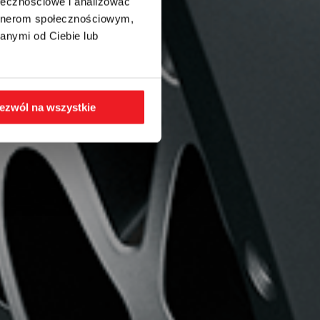
ołecznościowe i analizować
artnerom społecznościowym,
anymi od Ciebie lub
ezwól na wszystkie