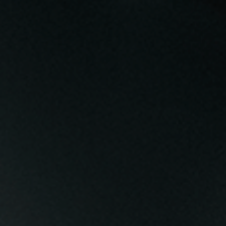
 O WYKORZYSTYWANIU PLIKÓW COOKIES W SERWISIE
W
 przetwarzaniu Twoich danych osobowych