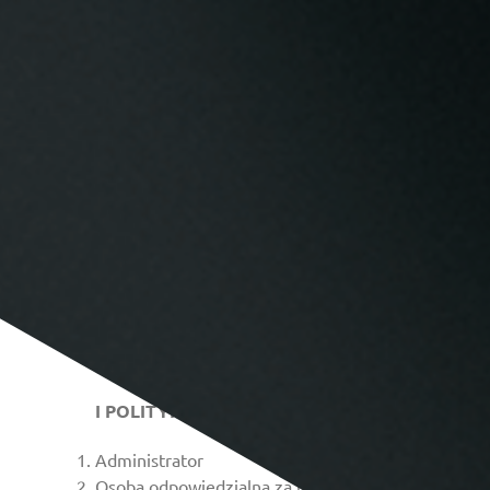
POLITYKA PRYWATNOŚCI ORAZ INFORMACJA
I POLITYKA PRYWATNOŚCI
Administrator
Osoba odpowiedzialna za udzielenie informacji o